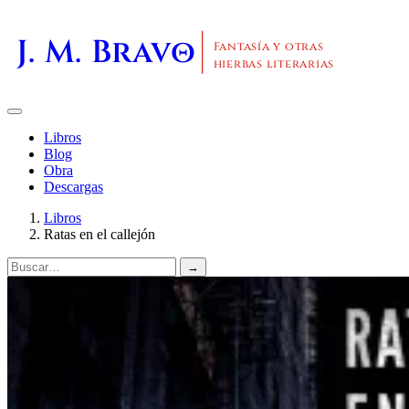
J. M. Bravo
Fantasía y otras
hierbas literarias
Libros
Blog
Obra
Descargas
Libros
Ratas en el callejón
→