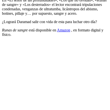
En «El señor de las profundidades», «Los que no olvidan», «Runas
de sangre» y «Los desterrados» el lector encontrará tripulaciones
condenadas, venganzas de ultratumba, licántropos del abismo,
botines, pillaje y… por supuesto, sangre y acero.
¿Logrará Daramad salir con vida de esta para luchar otro día?
Runas de sangre
está disponible en
Amazon
, en formato digital y
físico.