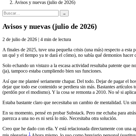
Avisos y nuevas (julio de 2026)
→
Avisos y nuevas (julio de 2026)
2 de julio de 2026 | 4 min de lectura
A finales de 2025, tuve una pequeña crisis (una más) respecto a esta p
un qué y el tiempo ya te dará el cómo), no sabía qué demonios hacer c
Solo echando un vistazo a la escasa actividad resultaba patente que 
(ja), tampoco estaba cumpliendo bien sus funciones.
Así que me planteé seriamente chapar. Del todo. Dejar de pagar el hos
dejar que todo ese contenido se perdiera sin más. Bastantes artículos 
(perdón por el modismo). Y la cosa se remonta a 2010. No sé si aplic
Estaba bastante claro que necesitaba un cambio de mentalidad. Un simp
En su momento, pensé en probar Substack. Pero me echaba para atrás el
parezca a una no es ni será lo mío. Necesitaba otra solución.
Creo que he dado con ella. Y está relacionada directamente con una 
1
mis plegarias.
Ahora mismo, lo uso como breviario personal (susti