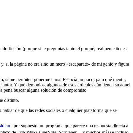
ndo ficción (porque si te preguntas tanto el porqué, realmente tienes
y, si la página no era sino un mero «escaparate» de mi genio y figura
do, si me permiten ponerme cursi. Escocía un poco, para qué mentir,
de autor. Y qué demonios, algunos de esos artículos aún tienen su aquel
 la pena buscar alguna solución de compromiso.
e distinto.
hablar de que las redes sociales o cualquier plataforma que se
idian
, por supuesto: un programa que parece una respuesta directa a
mplazo de DokuWiki, OneNote, Scrivener… y muchos más) e incluso