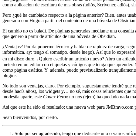
como aplicación de escritura de mis obras (adiós, Scrivener, adiós), si
Pero ¿qué ha cambiado respecto a la página anterior? Bien, antes usa
generado con Hugo a partir del contenido de una bóveda de Obsidian
El cambio no es baladí. De páginas generadas mediante una consulta a
que genero a partir de artículos de una bóveda de Obsidian.
¿Ventajas? Podría ponerme técnico y hablar de rapidez de carga, seguri
informática, ay; tengo el somatipo, desde luego). Así que lo expresaré 
en mi disco duro. ¿Quiero escribir un artículo nuevo? Abro un artícul
meterlo en un editor con etiquetas y códigos que tenga que aprender. 
como página estática. Y, además, puedo previsualizarlo tranquilamente
plugins.
No todo son ventajas, claro. Por ejemplo, supuestamente tendré que re
desde hacía años), los widgets y… no sé, más cosas relucientes que no
modestia aparte, este
Codex Ferox
no nos (ejem) ha quedado nada mal
Así que este ha sido el resultado: una nueva web para JMBravo.com pe
Sean bienvenidos, por cierto.
Solo por ser agradecido, tengo que dedicarle uno o varios artí