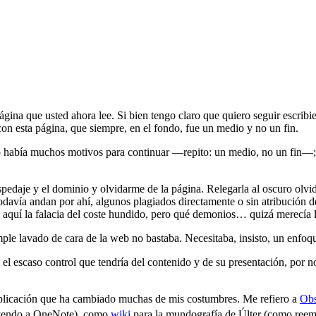
ágina que usted ahora lee. Si bien tengo claro que quiero seguir escribie
on esta página, que siempre, en el fondo, fue un medio y no un fin.
no había muchos motivos para continuar —repito: un medio, no un fin—; 
pedaje y el dominio y olvidarme de la página. Relegarla al oscuro olvi
todavía andan por ahí, algunos plagiados directamente o sin atribución 
a aquí la falacia del coste hundido, pero qué demonios… quizá merecía
le lavado de cara de la web no bastaba. Necesitaba, insisto, un enfoqu
 escaso control que tendría del contenido y de su presentación, por no 
aplicación que ha cambiado muchas de mis costumbres. Me refiero a
Obs
tuyendo a OneNote), como
wiki
para la mundografía de Últer (como ree