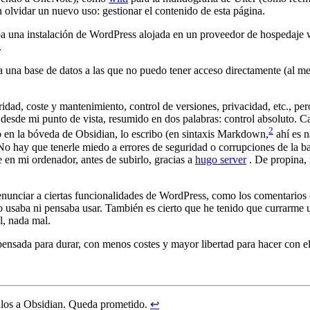
n olvidar un nuevo uso: gestionar el contenido de esta página.
ba una instalación de WordPress alojada en un proveedor de hospedaje w
.
 una base de datos a las que no puedo tener acceso directamente (al me
dad, coste y mantenimiento, control de versiones, privacidad, etc., per
desde mi punto de vista, resumido en dos palabras: control absoluto. Cad
2
o en la bóveda de Obsidian, lo escribo (en sintaxis Markdown,
ahí es n
No hay que tenerle miedo a errores de seguridad o corrupciones de la ba
 en mi ordenador, antes de subirlo, gracias a
hugo server
. De propina, 
nunciar a ciertas funcionalidades de WordPress, como los comentarios (
 usaba ni pensaba usar. También es cierto que he tenido que currarme u
, nada mal.
nsada para durar, con menos costes y mayor libertad para hacer con el
culos a Obsidian. Queda prometido.
↩︎