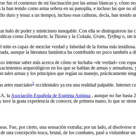
se fue el comienzo de mi fascinación por las armas blancas y, cómo no
as la han tenido como arma señera en su panoplia, e incluso las que no a
filo duro y tenaz a un tiempo), incluso esas culturas, decía, han tenid
halo de poder y misticismo innegable. Con ella se distinguieron las cas
 míticas como
Durandarte
, la
Tizona
y la
Colada
,
Gram
,
Tyrfing
o, sin i
el mito es capaz de mezclar verdad y falsedad de la forma más insidiosa. 
pada, aunque la literatura fantástica ha contribuido no poco también a di
 hizo intentar saber más acerca de cómo se luchaba «de verdad» con espad
acimientos arqueológicos en los que se hablan de armas y armaduras, y t
 tales armas y los principios que regían su manejo, prácticamente ning
2
as artes marciales
occidentales ya era una realidad palpable. Internet c
EA, la
Asociación Española de Esgrima Antigua
, aunque no fue hasta 
 tuve la grata experiencia de conocer, de primera mano, lo que se sien
as. Fue, por cierto, una sensación extraña; por un lado, al disolverse m
de una concepción tosca, brutal, de los combates, pasé a vislumbrar un A