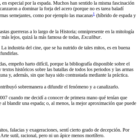
, en especial por la espada. Muchos han sentido la misma fascinación
lcanzaron a dominar la forja del acero (porque no es tarea baladí
1
o armas semejantes, como por ejemplo las macanas
(híbrido de espada y
tas guerreras a lo largo de la Historia; omnipresente en la mitología
r más lejos, quizá la más famosa de todas,
Excalibur
.
La industria del cine, que se ha nutrido de tales mitos, es en buena
fundirlas.
as, empeño harto difícil, porque la bibliografía disponible sobre el
extos históricos sobre las batallas de todos los periodos y las armas
una y, además, sin que haya sido contrastada mediante la práctica.
ontribuyó sobremanera a difundir el fenómeno y a canalizarlo.
2007 cuando me decidí a conocer de primera mano qué tenían que
te al blandir una espada; o, al menos, la mejor aproximación que puede
itos, falacias y exageraciones, sentí cierto grado de decepción. Por
rte sutil, racional, pero ni un ápice menos mortífero.