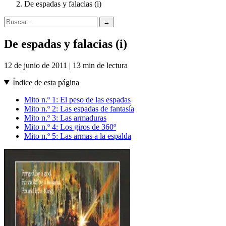
De espadas y falacias (i)
→
De espadas y falacias (i)
12 de junio de 2011 | 13 min de lectura
Índice de esta página
Mito n.º 1: El peso de las espadas
Mito n.º 2: Las espadas de fantasía
Mito n.º 3: Las armaduras
Mito n.º 4: Los giros de 360º
Mito n.º 5: Las armas a la espalda