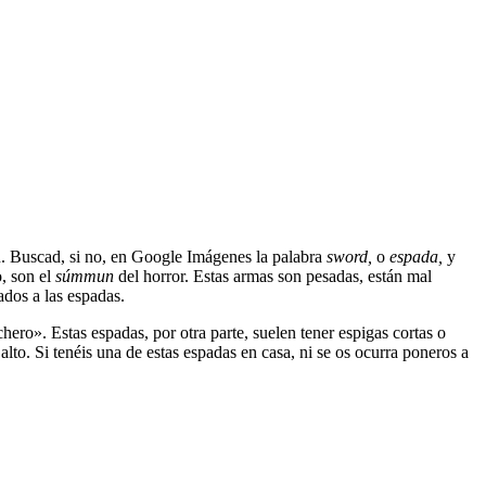
n. Buscad, si no, en Google Imágenes la palabra
sword,
o
espada,
y
o, son el
súmmun
del horror. Estas armas son pesadas, están mal
ados a las espadas.
ero». Estas espadas, por otra parte, suelen tener espigas cortas o
alto. Si tenéis una de estas espadas en casa, ni se os ocurra poneros a