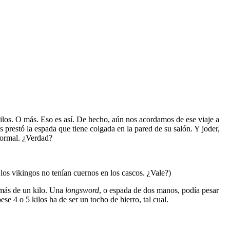
ilos. O más. Eso es así. De hecho, aún nos acordamos de ese viaje a
prestó la espada que tiene colgada en la pared de su salón. Y joder,
 normal. ¿Verdad?
los vikingos no tenían cuernos en los cascos. ¿Vale?)
 más de un kilo. Una
longsword
, o espada de dos manos, podía pesar
 4 o 5 kilos ha de ser un tocho de hierro, tal cual.