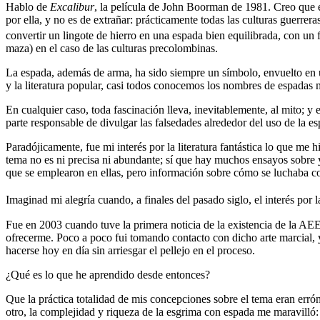
Hablo de
Excalibur
, la película de John Boorman de 1981. Creo que e
por ella, y no es de extrañar: prácticamente todas las culturas guerrer
convertir un lingote de hierro en una espada bien equilibrada, con un 
maza) en el caso de las culturas precolombinas.
La espada, además de arma, ha sido siempre un símbolo, envuelto en un 
y la literatura popular, casi todos conocemos los nombres de espadas
En cualquier caso, toda fascinación lleva, inevitablemente, al mito; y 
parte responsable de divulgar las falsedades alrededor del uso de la es
Paradójicamente, fue mi interés por la literatura fantástica lo que me
tema no es ni precisa ni abundante; sí que hay muchos ensayos sobre y
que se emplearon en ellas, pero información sobre cómo se luchaba con
Imaginad mi alegría cuando, a finales del pasado siglo, el interés por l
Fue en 2003 cuando tuve la primera noticia de la existencia de la AE
ofrecerme. Poco a poco fui tomando contacto con dicho arte marcial, y
hacerse hoy en día sin arriesgar el pellejo en el proceso.
¿Qué es lo que he aprendido desde entonces?
Que la práctica totalidad de mis concepciones sobre el tema eran erróne
otro, la complejidad y riqueza de la esgrima con espada me maravilló: 