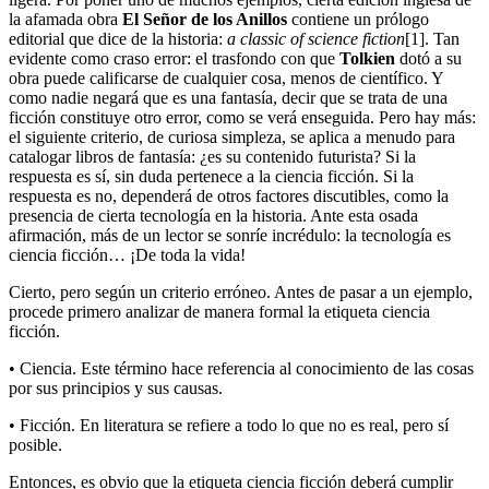
la afamada obra
El Señor de los Anillos
contiene un prólogo
editorial que dice de la historia:
a classic of science fiction
[1]. Tan
evidente como craso error: el trasfondo con que
Tolkien
dotó a su
obra puede calificarse de cualquier cosa, menos de científico. Y
como nadie negará que es una fantasía, decir que se trata de una
ficción constituye otro error, como se verá enseguida. Pero hay más:
el siguiente criterio, de curiosa simpleza, se aplica a menudo para
catalogar libros de fantasía: ¿es su contenido futurista? Si la
respuesta es sí, sin duda pertenece a la ciencia ficción. Si la
respuesta es no, dependerá de otros factores discutibles, como la
presencia de cierta tecnología en la historia. Ante esta osada
afirmación, más de un lector se sonríe incrédulo: la tecnología es
ciencia ficción… ¡De toda la vida!
Cierto, pero según un criterio erróneo. Antes de pasar a un ejemplo,
procede primero analizar de manera formal la etiqueta ciencia
ficción.
• Ciencia. Este término hace referencia al conocimiento de las cosas
por sus principios y sus causas.
• Ficción. En literatura se refiere a todo lo que no es real, pero sí
posible.
Entonces, es obvio que la etiqueta ciencia ficción deberá cumplir