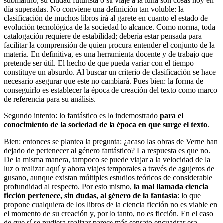
submarino, su ciudad futurista o su viaje a la luna son cosas hoy en
día superadas. No conviene una definición tan voluble: la
clasificación de muchos libros irá al garete en cuanto el estado de
evolución tecnológica de la sociedad lo alcance. Como norma, toda
catalogación requiere de estabilidad; debería estar pensada para
facilitar la comprensión de quien procura entender el conjunto de la
materia. En definitiva, es una herramienta docente y de trabajo que
pretende ser útil. El hecho de que pueda variar con el tiempo
constituye un absurdo. Al buscar un criterio de clasificación se hace
necesario asegurar que este no cambiará. Pues bien: la forma de
conseguirlo es establecer la época de creación del texto como marco
de referencia para su análisis.
Segundo intento: lo fantástico es lo indemostrado
para el
conocimiento de la sociedad de la época en que surge el texto
.
Bien: entonces se plantea la pregunta: ¿acaso las obras de Verne han
dejado de pertenecer al género fantástico? La respuesta es que no.
De la misma manera, tampoco se puede viajar a la velocidad de la
luz o realizar aquí y ahora viajes temporales a través de agujeros de
gusano, aunque existan múltiples estudios teóricos de considerable
profundidad al respecto. Por esto mismo,
la mal llamada ciencia
ficción pertenece, sin dudas, al género de la fantasía
: lo que
propone cualquiera de los libros de la ciencia ficción no es viable en
el momento de su creación y, por lo tanto, no es ficción. En el caso
de que sí se pudiera realizar parece más sensato encuadrar esa