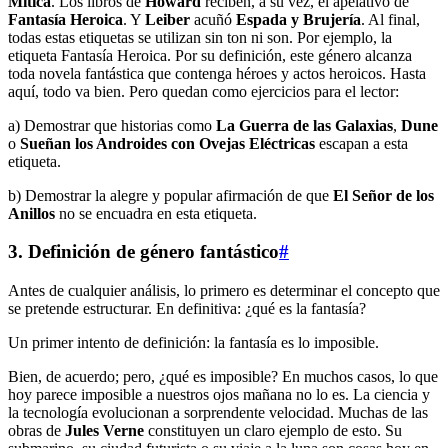
Mítica
. Los libros de
Howard
reciben, a su vez, el apelativo de
Fantasía Heroica
. Y
Leiber
acuñó
Espada y Brujería
. Al final,
todas estas etiquetas se utilizan sin ton ni son. Por ejemplo, la
etiqueta Fantasía Heroica. Por su definición, este género alcanza
toda novela fantástica que contenga héroes y actos heroicos. Hasta
aquí, todo va bien. Pero quedan como ejercicios para el lector:
a) Demostrar que historias como
La Guerra de las Galaxias
,
Dune
o
Sueñan los Androides con Ovejas Eléctricas
escapan a esta
etiqueta.
b) Demostrar la alegre y popular afirmación de que
El Señor de los
Anillos
no se encuadra en esta etiqueta.
3. Definición de género fantástico
#
Antes de cualquier análisis, lo primero es determinar el concepto que
se pretende estructurar. En definitiva: ¿qué es la fantasía?
Un primer intento de definición: la fantasía es lo imposible.
Bien, de acuerdo; pero, ¿qué es imposible? En muchos casos, lo que
hoy parece imposible a nuestros ojos mañana no lo es. La ciencia y
la tecnología evolucionan a sorprendente velocidad. Muchas de las
obras de
Jules Verne
constituyen un claro ejemplo de esto. Su