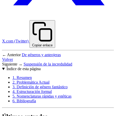
X.com (Twitter)
Copiar enlace
← Anterior
De géneros y anteojeras
Volver
Siguiente →
Suspensión de la incredulidad
Índice de esta página
1. Resumen
2. Problemática Actual
3. Definición de género fantástico
4. Estructuración formal
5. Nomenclaturas rápidas y estéticas
6. Bibliografía