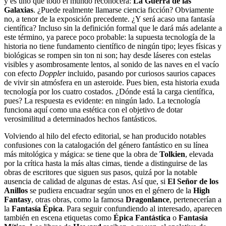
y es uno que todo el mundo reconocerá:
La Guerra de las
Galaxias
. ¿Puede realmente llamarse ciencia ficción? Obviamente
no, a tenor de la exposición precedente. ¿Y será acaso una fantasía
científica? Incluso sin la definición formal que le dará más adelante a
este término, ya parece poco probable: la supuesta tecnología de la
historia no tiene fundamento científico de ningún tipo; leyes físicas y
biológicas se rompen sin ton ni son; hay desde láseres con estelas
visibles y asombrosamente lentos, al sonido de las naves en el vacío
con efecto
Doppler
incluido, pasando por curiosos saurios capaces
de vivir sin atmósfera en un asteroide. Pues bien, esta historia exuda
tecnología por los cuatro costados. ¿Dónde está la carga científica,
pues? La respuesta es evidente: en ningún lado. La tecnología
funciona aquí como una estética con el objetivo de dotar
verosimilitud a determinados hechos fantásticos.
Volviendo al hilo del efecto editorial, se han producido notables
confusiones con la catalogación del género fantástico en su línea
más mitológica y mágica: se tiene que la obra de
Tolkien
, elevada
por la crítica hasta la más altas cimas, tiende a distinguirse de las
obras de escritores que siguen sus pasos, quizá por la notable
ausencia de calidad de algunas de estas. Así que, si
El Señor de los
Anillos
se pudiera encuadrar según unos en el género de la
High
Fantasy
, otras obras, como la famosa
Dragonlance
, pertenecerían a
la
Fantasía Épica
. Para seguir confundiendo al interesado, aparecen
también en escena etiquetas como
Épica Fantástica
o
Fantasía