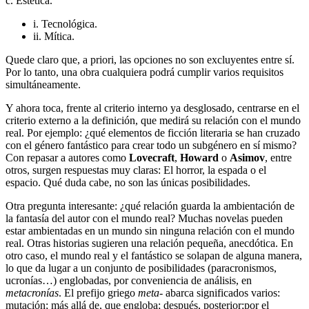
c. Estética.
i. Tecnológica.
ii. Mítica.
Quede claro que, a priori, las opciones no son excluyentes entre sí.
Por lo tanto, una obra cualquiera podrá cumplir varios requisitos
simultáneamente.
Y ahora toca, frente al criterio interno ya desglosado, centrarse en el
criterio externo a la definición, que medirá su relación con el mundo
real. Por ejemplo: ¿qué elementos de ficción literaria se han cruzado
con el género fantástico para crear todo un subgénero en sí mismo?
Con repasar a autores como
Lovecraft
,
Howard
o
Asimov
, entre
otros, surgen respuestas muy claras: El horror, la espada o el
espacio. Qué duda cabe, no son las únicas posibilidades.
Otra pregunta interesante: ¿qué relación guarda la ambientación de
la fantasía del autor con el mundo real? Muchas novelas pueden
estar ambientadas en un mundo sin ninguna relación con el mundo
real. Otras historias sugieren una relación pequeña, anecdótica. En
otro caso, el mundo real y el fantástico se solapan de alguna manera,
lo que da lugar a un conjunto de posibilidades (paracronismos,
ucronías…) englobadas, por conveniencia de análisis, en
metacronías
. El prefijo griego
meta-
abarca significados varios:
mutación; más allá de, que engloba; después, posterior;por el