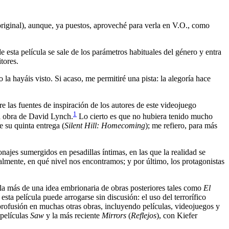
original), aunque, ya puestos, aproveché para verla en V.O., como
 esta película se sale de los parámetros habituales del género y entra
itores.
o la hayáis visto. Si acaso, me permitiré una pista: la alegoría hace
re las fuentes de inspiración de los autores de este videojuego
1
la obra de David Lynch.
Lo cierto es que no hubiera tenido mucho
e su quinta entrega (
Silent Hill: Homecoming
); me refiero, para más
najes sumergidos en pesadillas íntimas, en las que la realidad se
almente, en qué nivel nos encontramos; y por último, los protagonistas
ula más de una idea embrionaria de obras posteriores tales como
El
ta película puede arrogarse sin discusión: el uso del terrorífico
n profusión en muchas otras obras, incluyendo películas, videojuegos y
 películas
Saw
y la más reciente
Mirrors
(
Reflejos
), con Kiefer