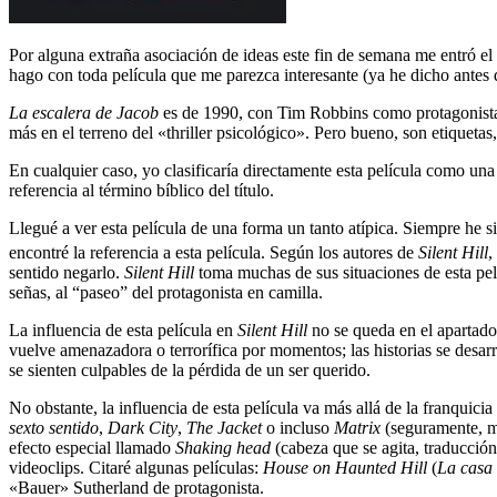
Por alguna extraña asociación de ideas este fin de semana me entró e
hago con toda película que me parezca interesante (ya he dicho antes
La escalera de Jacob
es de 1990, con Tim Robbins como protagonista, y 
más en el terreno del «thriller psicológico». Pero bueno, son etiquetas, 
En cualquier caso, yo clasificaría directamente esta película como una a
referencia al término bíblico del título.
Llegué a ver esta película de una forma un tanto atípica. Siempre he 
encontré la referencia a esta película. Según los autores de
Silent Hill
,
sentido negarlo.
Silent Hill
toma muchas de sus situaciones de esta pelí
señas, al “paseo” del protagonista en camilla.
La influencia de esta película en
Silent Hill
no se queda en el apartado 
vuelve amenazadora o terrorífica por momentos; las historias se desar
se sienten culpables de la pérdida de un ser querido.
No obstante, la influencia de esta película va más allá de la franquic
sexto sentido
,
Dark City
,
The Jacket
o incluso
Matrix
(seguramente, mu
efecto especial llamado
Shaking head
(cabeza que se agita, traducción
videoclips. Citaré algunas películas:
House on Haunted Hill
(
La casa 
«Bauer» Sutherland de protagonista.