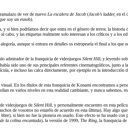
l ramalazo de ver de nuevo
La escalera de Jacob
(
Jacob’s ladder,
en el 
 que soy un esnob).
si bien podríamos decir que entra en el género de terror, la historia de
al cabo, y las etiquetas realmente solo interesan a los críticos y a los ed
legoría, aunque si entrara en detalles os estropearía el final a los que n
sido admirador de la franquicia de videojuegos
Silent Hill
, y leyendo sob
 había sido uno de sus principales referentes cinematográficos, junto a 
cula, e incluso las calca directamente, por ejemplo en la introducción d
visual. En los títulos de esta franquicia de Konami encontramos a perso
rollan en varios niveles en esta realidad cambiante, y nunca sabemos, re
ia de videojuegos de
Silent Hill
, y personalmente encuentro en esta pelíc
chos de vosotros no estaréis de acuerdo en esta última). Hay algo que es
 libre), si bien no fue la pionera en usarlo. Este efecto se ha usado co
de la colina encantada
), la versión de 1999,
The Ring
, la franquicia de