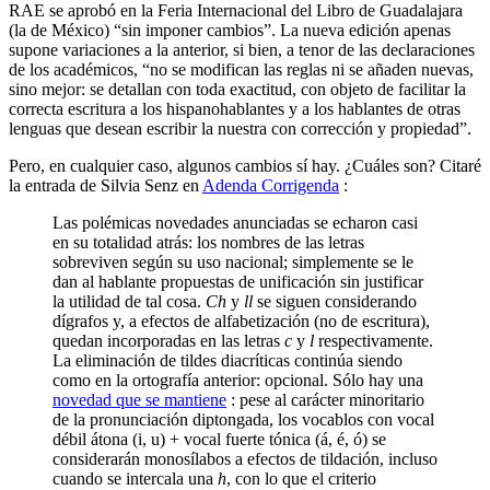
RAE se aprobó en la Feria Internacional del Libro de Guadalajara
(la de México) “sin imponer cambios”. La nueva edición apenas
supone variaciones a la anterior, si bien, a tenor de las declaraciones
de los académicos, “no se modifican las reglas ni se añaden nuevas,
sino mejor: se detallan con toda exactitud, con objeto de facilitar la
correcta escritura a los hispanohablantes y a los hablantes de otras
lenguas que desean escribir la nuestra con corrección y propiedad”.
Pero, en cualquier caso, algunos cambios sí hay. ¿Cuáles son? Citaré
la entrada de Silvia Senz en
Adenda Corrigenda
:
Las polémicas novedades anunciadas se echaron casi
en su totalidad atrás: los nombres de las letras
sobreviven según su uso nacional; simplemente se le
dan al hablante propuestas de unificación sin justificar
la utilidad de tal cosa.
Ch
y
ll
se siguen considerando
dígrafos y, a efectos de alfabetización (no de escritura),
quedan incorporadas en las letras
c
y
l
respectivamente.
La eliminación de tildes diacríticas continúa siendo
como en la ortografía anterior: opcional. Sólo hay una
novedad que se mantiene
: pese al carácter minoritario
de la pronunciación diptongada, los vocablos con vocal
débil átona (i, u) + vocal fuerte tónica (á, é, ó) se
considerarán monosílabos a efectos de tildación, incluso
cuando se intercala una
h
, con lo que el criterio