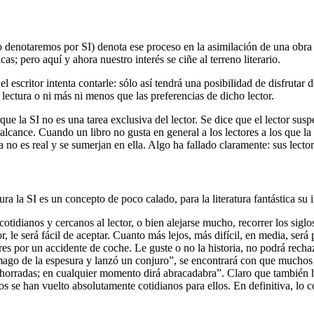
 denotaremos por SI) denota ese proceso en la asimilación de una obra 
icas; pero aquí y ahora nuestro interés se ciñe al terreno literario.
el escritor intenta contarle: sólo así tendrá una posibilidad de disfruta
 lectura o ni más ni menos que las preferencias de dicho lector.
rque la SI no es una tarea exclusiva del lector. Se dice que el lector su
alcance. Cuando un libro no gusta en general a los lectores a los que la 
ia no es real y se sumerjan en ella. Algo ha fallado claramente: sus lect
ura la SI es un concepto de poco calado, para la literatura fantástica su 
otidianos y cercanos al lector, o bien alejarse mucho, recorrer los siglo
or, le será fácil de aceptar. Cuanto más lejos, más difícil, en media, será
s por un accidente de coche. Le guste o no la historia, no podrá rechaz
 un mago de la espesura y lanzó un conjuro”, se encontrará con que much
orradas; en cualquier momento dirá abracadabra”. Claro que también hab
 se han vuelto absolutamente cotidianos para ellos. En definitiva, lo cot