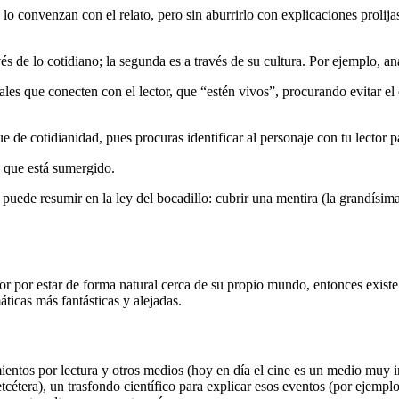
e lo convenzan con el relato, pero sin aburrirlo con explicaciones prolija
avés de lo cotidiano; la segunda es a través de su cultura. Por ejemplo, a
les que conecten con el lector, que “estén vivos”, procurando evitar el
e de cotidianidad, pues procuras identificar al personaje con tu lector pa
n que está sumergido.
uede resumir en la ley del bocadillo: cubrir una mentira (la grandísima
ctor por estar de forma natural cerca de su propio mundo, entonces exist
áticas más fantásticas y alejadas.
mientos por lectura y otros medios (hoy en día el cine es un medio muy 
étera), un trasfondo científico para explicar esos eventos (por ejemplo, p