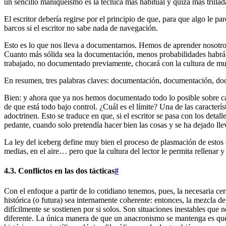
un sencillo maniqueísmo es la técnica más habitual y quizá más trillada
El escritor debería regirse por el principio de que, para que algo le pa
barcos si el escritor no sabe nada de navegación.
Esto es lo que nos lleva a documentarnos. Hemos de aprender nosotros 
Cuanto más sólida sea la documentación, menos probabilidades habrá de
trabajado, no documentado previamente, chocará con la cultura de much
En resumen, tres palabras claves: documentación, documentación, do
Bien: y ahora que ya nos hemos documentado todo lo posible sobre c
de que está todo bajo control. ¿Cuál es el límite? Una de las caracterí
adoctrinen. Esto se traduce en que, si el escritor se pasa con los detall
pedante, cuando solo pretendía hacer bien las cosas y se ha dejado ll
La ley del iceberg define muy bien el proceso de plasmación de esto
medias, en el aire… pero que la cultura del lector le permita rellenar
4.3. Conflictos en las dos tácticas
#
Con el enfoque a partir de lo cotidiano tenemos, pues, la necesaria cer
histórica (o futura) sea internamente coherente: entonces, la mezcla 
difícilmente se sostienen por si solos. Son situaciones inestables qu
diferente. La única manera de que un anacronismo se mantenga es que