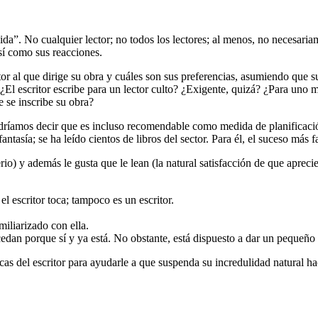
gida”. No cualquier lector; no todos los lectores; al menos, no necesar
así como sus reacciones.
tor al que dirige su obra y cuáles son sus preferencias, asumiendo que su 
¿El escritor escribe para un lector culto? ¿Exigente, quizá? ¿Para uno 
 se inscribe su obra?
odríamos decir que es incluso recomendable como medida de planificaci
asía; se ha leído cientos de libros del sector. Para él, el suceso más fa
 serio) y además le gusta que le lean (la natural satisfacción de que apr
l escritor toca; tampoco es un escritor.
iliarizado con ella.
cedan porque sí y ya está. No obstante, está dispuesto a dar un pequeño 
as del escritor para ayudarle a que suspenda su incredulidad natural hac