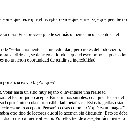
de arte que hace que el receptor olvide que el mensaje que percibe no
r de su obra. Este proceso puede ser más o menos inconsciente en el
spende “voluntariamente” su incredulidad, pero no es del todo cierto;
obra va dirigida, se debe en el fondo a que el escritor no ha puesto los
ores no tuvieron oportunidad de rendir su incredulidad.
importancia es vital. ¿Por qué?
s, volar hasta un sitio muy lejano o inventarse una realidad
 para el lector que lo acepte. En términos simples, cualquier lector del
arla por fantochada e imposibilidad metafísica. Estas tragedias están a
os lectores no lo aceptan. Pensarán cosas como: “¿Y qué es un mago?”
rá otro tipo de lectores que sí lo acepten sin discusión. Esto se debe
idiano marca fuerte al lector. Por ello, tiende a aceptar fácilmente lo