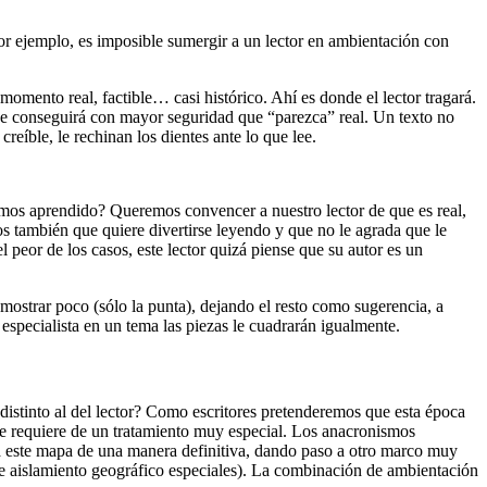
, por ejemplo, es imposible sumergir a un lector en ambientación con
omento real, factible… casi histórico. Ahí es donde el lector tragará.
 se conseguirá con mayor seguridad que “parezca” real. Un texto no
íble, le rechinan los dientes ante lo que lee.
mos aprendido? Queremos convencer a nuestro lector de que es real,
mos también que quiere divertirse leyendo y que no le agrada que le
el peor de los casos, este lector quizá piense que su autor es un
strar poco (sólo la punta), dejando el resto como sugerencia, a
 especialista en un tema las piezas le cuadrarán igualmente.
e distinto al del lector? Como escritores pretenderemos que esta época
que requiere de un tratamiento muy especial. Los anacronismos
n a este mapa de una manera definitiva, dando paso a otro marco muy
e aislamiento geográfico especiales). La combinación de ambientación