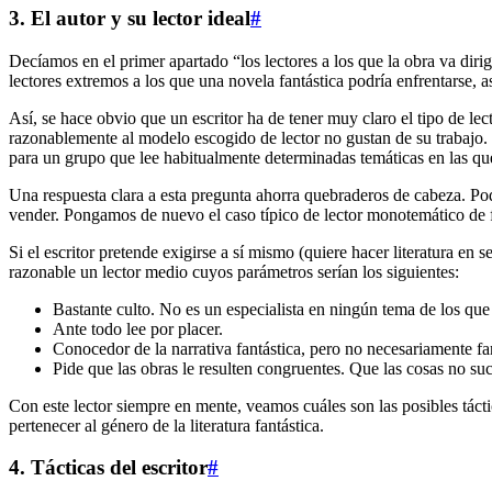
3. El autor y su lector ideal
#
Decíamos en el primer apartado “los lectores a los que la obra va diri
lectores extremos a los que una novela fantástica podría enfrentarse, 
Así, se hace obvio que un escritor ha de tener muy claro el tipo de lec
razonablemente al modelo escogido de lector no gustan de su trabajo. 
para un grupo que lee habitualmente determinadas temáticas en las que
Una respuesta clara a esta pregunta ahorra quebraderos de cabeza. P
vender. Pongamos de nuevo el caso típico de lector monotemático de fant
Si el escritor pretende exigirse a sí mismo (quiere hacer literatura en
razonable un lector medio cuyos parámetros serían los siguientes:
Bastante culto. No es un especialista en ningún tema de los que e
Ante todo lee por placer.
Conocedor de la narrativa fantástica, pero no necesariamente fam
Pide que las obras le resulten congruentes. Que las cosas no su
Con este lector siempre en mente, veamos cuáles son las posibles táctic
pertenecer al género de la literatura fantástica.
4. Tácticas del escritor
#