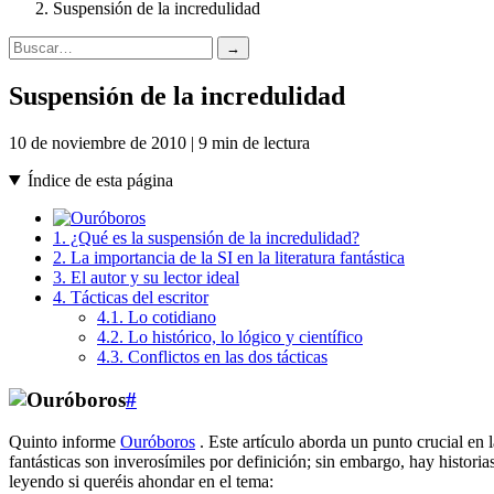
Suspensión de la incredulidad
→
Suspensión de la incredulidad
10 de noviembre de 2010 | 9 min de lectura
Índice de esta página
1. ¿Qué es la suspensión de la incredulidad?
2. La importancia de la SI en la literatura fantástica
3. El autor y su lector ideal
4. Tácticas del escritor
4.1. Lo cotidiano
4.2. Lo histórico, lo lógico y científico
4.3. Conflictos en las dos tácticas
#
Quinto informe
Ouróboros
. Este artículo aborda un punto crucial en l
fantásticas son inverosímiles por definición; sin embargo, hay histori
leyendo si queréis ahondar en el tema: