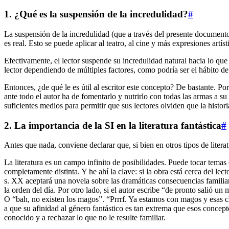
1. ¿Qué es la suspensión de la incredulidad?
#
La suspensión de la incredulidad (que a través del presente documento
es real. Esto se puede aplicar al teatro, al cine y más expresiones artíst
Efectivamente, el lector suspende su incredulidad natural hacia lo que 
lector dependiendo de múltiples factores, como podría ser el hábito de
Entonces, ¿de qué le es útil al escritor este concepto? De bastante. Po
ante todo el autor ha de fomentarlo y nutrirlo con todas las armas a su 
suficientes medios para permitir que sus lectores olviden que la histor
2. La importancia de la SI en la literatura fantástica
#
Antes que nada, conviene declarar que, si bien en otros tipos de literat
La literatura es un campo infinito de posibilidades. Puede tocar temas c
completamente distinta. Y he ahí la clave: si la obra está cerca del lect
s. XX aceptará una novela sobre las dramáticas consecuencias familiare
la orden del día. Por otro lado, si el autor escribe “de pronto salió
O “bah, no existen los magos”. “Prrrf. Ya estamos con magos y esas ch
a que su afinidad al género fantástico es tan extrema que esos conceptos
conocido y a rechazar lo que no le resulte familiar.