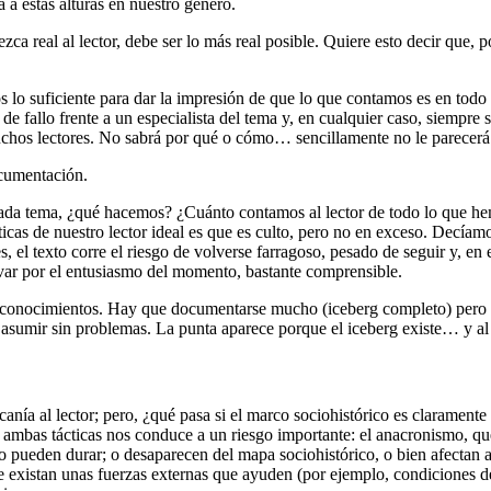
 a estas alturas en nuestro género.
rezca real al lector, debe ser lo más real posible. Quiere esto decir que
lo suficiente para dar la impresión de que lo que contamos es en todo m
 fallo frente a un especialista del tema y, en cualquier caso, siempre
os lectores. No sabrá por qué o cómo… sencillamente no le parecerá cre
cumentación.
ada tema, ¿qué hacemos? ¿Cuánto contamos al lector de todo lo que he
sticas de nuestro lector ideal es que es culto, pero no en exceso. Decía
es, el texto corre el riesgo de volverse farragoso, pesado de seguir y, en 
evar por el entusiasmo del momento, bastante comprensible.
s conocimientos. Hay que documentarse mucho (iceberg completo) pero mo
 y asumir sin problemas. La punta aparece porque el iceberg existe… y al
canía al lector; pero, ¿qué pasa si el marco sociohistórico es clarament
de ambas tácticas nos conduce a un riesgo importante: el anacronismo, 
e no pueden durar; o desaparecen del mapa sociohistórico, o bien afecta
 existan unas fuerzas externas que ayuden (por ejemplo, condiciones d