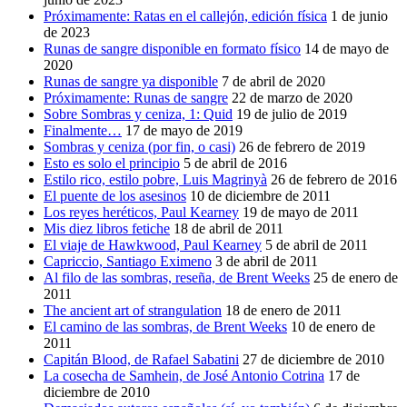
Próximamente: Ratas en el callejón, edición física
1 de junio
de 2023
Runas de sangre disponible en formato físico
14 de mayo de
2020
Runas de sangre ya disponible
7 de abril de 2020
Próximamente: Runas de sangre
22 de marzo de 2020
Sobre Sombras y ceniza, 1: Quid
19 de julio de 2019
Finalmente…
17 de mayo de 2019
Sombras y ceniza (por fin, o casi)
26 de febrero de 2019
Esto es solo el principio
5 de abril de 2016
Estilo rico, estilo pobre, Luis Magrinyà
26 de febrero de 2016
El puente de los asesinos
10 de diciembre de 2011
Los reyes heréticos, Paul Kearney
19 de mayo de 2011
Mis diez libros fetiche
18 de abril de 2011
El viaje de Hawkwood, Paul Kearney
5 de abril de 2011
Capriccio, Santiago Eximeno
3 de abril de 2011
Al filo de las sombras, reseña, de Brent Weeks
25 de enero de
2011
The ancient art of strangulation
18 de enero de 2011
El camino de las sombras, de Brent Weeks
10 de enero de
2011
Capitán Blood, de Rafael Sabatini
27 de diciembre de 2010
La cosecha de Samhein, de José Antonio Cotrina
17 de
diciembre de 2010