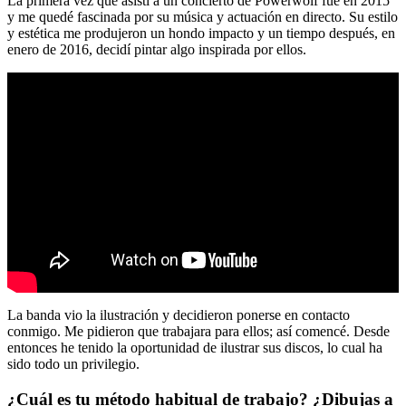
La primera vez que asistí a un concierto de Powerwolf fue en 2015
y me quedé fascinada por su música y actuación en directo. Su estilo
y estética me produjeron un hondo impacto y un tiempo después, en
enero de 2016, decidí pintar algo inspirada por ellos.
La banda vio la ilustración y decidieron ponerse en contacto
conmigo. Me pidieron que trabajara para ellos; así comencé. Desde
entonces he tenido la oportunidad de ilustrar sus discos, lo cual ha
sido todo un privilegio.
¿Cuál es tu método habitual de trabajo? ¿Dibujas a