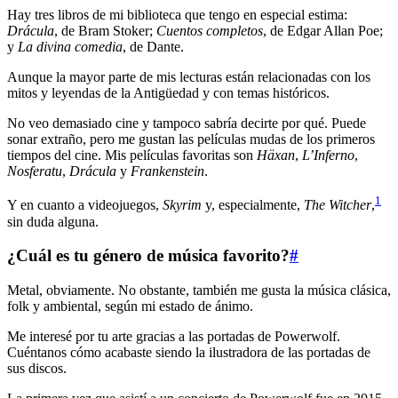
Hay tres libros de mi biblioteca que tengo en especial estima:
Drácula
, de Bram Stoker;
Cuentos completos
, de Edgar Allan Poe;
y
La divina comedia
, de Dante.
Aunque la mayor parte de mis lecturas están relacionadas con los
mitos y leyendas de la Antigüedad y con temas históricos.
No veo demasiado cine y tampoco sabría decirte por qué. Puede
sonar extraño, pero me gustan las películas mudas de los primeros
tiempos del cine. Mis películas favoritas son
Häxan
,
L’Inferno
,
Nosferatu
,
Drácula
y
Frankenstein
.
1
Y en cuanto a videojuegos,
Skyrim
y, especialmente,
The Witcher
,
sin duda alguna.
¿Cuál es tu género de música favorito?
#
Metal, obviamente. No obstante, también me gusta la música clásica,
folk y ambiental, según mi estado de ánimo.
Me interesé por tu arte gracias a las portadas de Powerwolf.
Cuéntanos cómo acabaste siendo la ilustradora de las portadas de
sus discos.