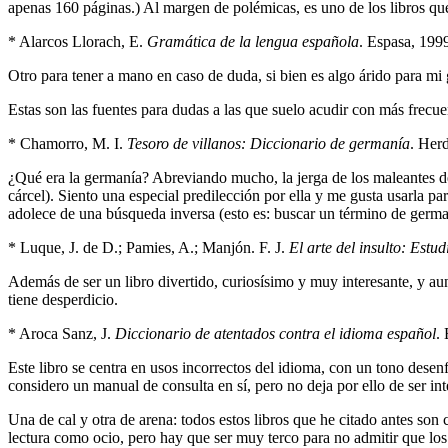
apenas 160 páginas.) Al margen de polémicas, es uno de los libros que 
* Alarcos Llorach, E.
Gramática de la lengua española
. Espasa, 19
Otro para tener a mano en caso de duda, si bien es algo árido para mi 
Estas son las fuentes para dudas a las que suelo acudir con más frec
* Chamorro, M. I.
Tesoro de villanos: Diccionario de germanía
. Her
¿Qué era la germanía? Abreviando mucho, la jerga de los maleantes d
cárcel). Siento una especial predilección por ella y me gusta usarla par
adolece de una búsqueda inversa (esto es: buscar un término de german
* Luque, J. de D.; Pamies, A.; Manjón. F. J.
El arte del insulto: Estud
Además de ser un libro divertido, curiosísimo y muy interesante, y au
tiene desperdicio.
* Aroca Sanz, J.
Diccionario de atentados contra el idioma español
.
Este libro se centra en usos incorrectos del idioma, con un tono desen
considero un manual de consulta en sí, pero no deja por ello de ser int
Una de cal y otra de arena: todos estos libros que he citado antes son
lectura como ocio, pero hay que ser muy terco para no admitir que los