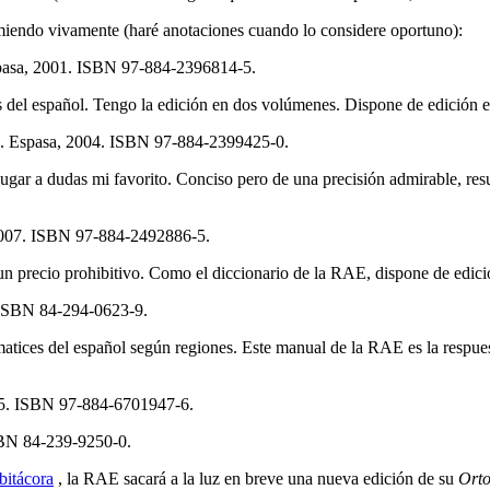
miendo vivamente (haré anotaciones cuando lo considere oportuno):
Espasa, 2001. ISBN 97-884-2396814-5.
 del español. Tengo la edición en dos volúmenes. Dispone de edición ele
. Espasa, 2004. ISBN 97-884-2399425-0.
 lugar a dudas mi favorito. Conciso pero de una precisión admirable, res
 2007. ISBN 97-884-2492886-5.
un precio prohibitivo. Como el diccionario de la RAE, dispone de edici
 ISBN 84-294-0623-9.
tices del español según regiones. Este manual de la RAE es la respuest
05. ISBN 97-884-6701947-6.
SBN 84-239-9250-0.
 bitácora
, la RAE sacará a la luz en breve una nueva edición de su
Orto