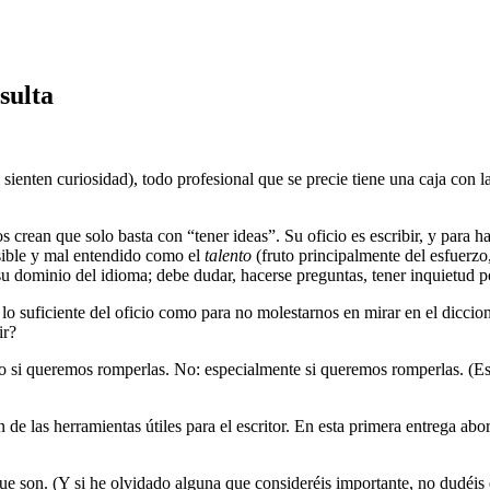
sulta
sienten curiosidad), todo profesional que se precie tiene una caja con la
 crean que solo basta con “tener ideas”. Su oficio es escribir, y para h
asible y mal entendido como el
talento
(fruto principalmente del esfuerzo,
su dominio del idioma; debe dudar, hacerse preguntas, tener inquietud p
 suficiente del oficio como para no molestarnos en mirar en el diccio
ir?
so si queremos romperlas. No: especialmente si queremos romperlas. (Eso
 de las herramientas útiles para el escritor. En esta primera entrega ab
 que son. (Y si he olvidado alguna que consideréis importante, no dudéi