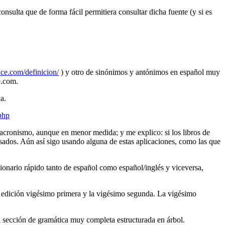
nsulta que de forma fácil permitiera consultar dicha fuente (y si es
e.com/definicion/
) y otro de sinónimos y antónimos en español muy
e.com.
a.
php
 anacronismo, aunque en menor medida; y me explico: si los libros de
fasados. Aún así sigo usando alguna de estas aplicaciones, como las que
ionario rápido tanto de español como español/inglés y viceversa,
a edición vigésimo primera y la vigésimo segunda. La vigésimo
 sección de gramática muy completa estructurada en árbol.