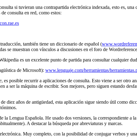
ulta si tuvieran una contrapartida electrónica indexada, esto es, una co
 de consulta en red, como estos:
con.rae.es
traducción, también tiene un diccionario de español (
www.wordreferenc
adas se muestran con vínculos a discusiones en el foro de Wordreferenc
 Wikipedia es un excelente punto de partida para consultar cualquier dud
ngüística de Microsoft):
www.lenguaje.com/herramientas/herramientas.
e
, es posible recurrir a aplicaciones de consulta. Esto viene a ser otro
ienen a ser la máquina de escribir. Son mejores, pero siguen estando des
e diez años de antigüedad, esta aplicación sigue siendo útil como dicc
ntónimos.
de la Lengua Española. He usado dos versiones, la correspondiente a l
bitualmente). A destacar la búsqueda por abreviaturas y marcas.
electrónica. Muy completo, con la posibilidad de conjugar verbos y una