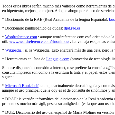
Todos estos libros serían mucho más valiosos como herramientas de cons
en hipertexto, mejor que mejor). Así que abogo por el uso de servicios
* Diccionario de la RAE (Real Academia de la lengua Española):
bus
* Diccionario panhispánico de dudas:
dpd.rae.es
*
Wordreference.com
: aunque wordreference.com está orientado a la 
útil:
www.wordreference.com/sinonimos/
. La ventaja es que las entr
*
Wikipedia
: sí, la Wikipedia. Esto enarcará más de una ceja, pero la
* Herramientas en línea de
Lenguaje.com
(proveedor de tecnología li
Si no se dispone de conexión a internet, o se prefiere la consulta
offlin
consulta impresos son como a la escritura la tinta y el papel, estos v
siguen:
*
Microsoft Bookshelf
: aunque actualmente descatalogada y con más d
aunque el uso principal que le doy es el de consulta de sinónimos y a
* DRAE: la versión informática del diccionario de la Real Academia 
primera es mucho más ágil, pese a su antigüedad (es la que aún uso ha
* DUE: Diccionario del uso del español de María Moliner en versión 