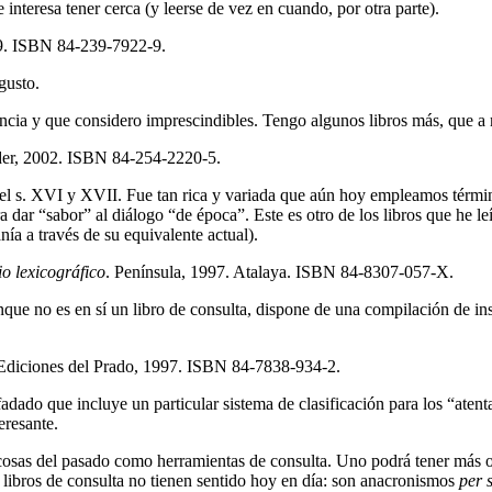
interesa tener cerca (y leerse de vez en cuando, por otra parte).
99. ISBN 84-239-7922-9.
gusto.
uencia y que considero imprescindibles. Tengo algunos libros más, que 
der, 2002. ISBN 84-254-2220-5.
el s. XVI y XVII. Fue tan rica y variada que aún hoy empleamos térmi
a dar “sabor” al diálogo “de época”. Este es otro de los libros que he le
ía a través de su equivalente actual).
io lexicográfico
. Península, 1997. Atalaya. ISBN 84-8307-057-X.
nque no es en sí un libro de consulta, dispone de una compilación de in
 Ediciones del Prado, 1997. ISBN 84-7838-934-2.
fadado que incluye un particular sistema de clasificación para los “ate
eresante.
 cosas del pasado como herramientas de consulta. Uno podrá tener más o 
 libros de consulta no tienen sentido hoy en día: son anacronismos
per 