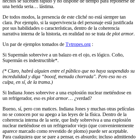
hechos se suceden rápido y no dispone de tiempo para reponerse de
una herida seria… lástima.
De todos modos, la presencia de este cliché no está siempre tan
clara. Por ejemplo, si la supervivencia del personaje está justificada
por sus habilidades o características, dentro de la coherencia
narrativa interna de la historia, en realidad no se trata de
plot armor
.
Un par de ejemplos tomados de
Tvtropes.org
:
Si Supermán sobrevive a un balazo en el ojo, es lógico. Coño,
Supermán es indestructible*.
(* Claro, habrá alguien entre el público que no haya suspendido su
incredulidad y diga “booof, menuda chorrada". Pero eso no es
culpa, en sí, de la trama.)
Si Indiana Jones sobrevive a una explosión nuclear metiéndose en
un refrigerador, eso es
plot armor
… ¿verdad?
Bueno, sí, pero con matices. Indiana Jones y muchas otras películas
no se conocen por su apego a las leyes de la física. Dentro de la
coherencia interna de la serie, que Indy sobreviva a una explosión
nuclear metiéndose en un refrigerador viejo (que convenientemente
aparece marcado como revestido de plomo) puede ser aceptable.
Para cualquiera que se pare a pensar, es absurdo; incluso admitiendo