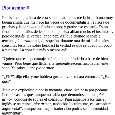
Plot armor
#
Precisamente, la idea de esta serie de artículos me la inspiró una muy
buena amiga que me hace las veces de documentalista, revisora de
pruebas y lectora—beta (todo en uno, y gratis: eso es cara). Es una
fiera —treinta años de lectora compulsiva afilan mucho el instinto—,
pero de inglés, la verdad, anda pez. Así que cuando le solté el
término
plot armor
, así, de sopetón, durante una de mis habituales
consultas (esta iba sobre heridas) la verdad es que se quedó un poco
a cuadros. La cosa fue más o menos así:
“Quiero que este personaje sufra”, le dije. “Joderlo a base de bien,
vamos. Pero tiene que llegar a la siguiente escena razonablemente
sano. Ya sabes, tiene
plot armor
”.
“¿Eh?”, dijo ella, y me hubiera gustado ver su cara entonces. “¿
Plot
qué
?”
Tuve que explicárselo por lo menudo, claro. Me pasa por pedante.
Pero el caso es que aunque no sabía qué demonios era una
plot
armor
, conocía de sobras el concepto. Para aquellos a los que el
inglés se os resista,
plot armor
, traducido literalmente, es “armadura
argumental”, aunque una mejor traducción podría ser “inmunidad
argumental”.