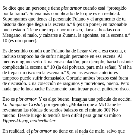
Se dice que un personaje tiene
plot armor
cuando está “protegido
por la trama”. Suena más complicado de lo que es en realidad.
Supongamos que tienes al personaje Fulano y el argumento de tu
historia dice que llega a la escena n.º 9 (es un poner) en razonable
buen estado. Tiene que trepar por un risco, liarse a hostias con
Mengano, el malo, y calzarse a Zutana, la agonista, en la escena n.º
10 (es otro poner).
Es de sentido común que Fulano ha de llegar vivo a esa escena, e
incluso tampoco ha de sufrir ningún percance en esa escena. Al
menos ninguno serio. Una emasculación, por ejemplo, haría bastante
complicada la escena n.º 10 (la del polvazo, para más señas). Y si ha
de trepar un risco en la escena n.º 9, en las escenas anteriores
tampoco puede sufrir demasiado. Cortarle ambos brazos está fuera
de discusión. Una colección de rasguños y moretones, bueno. Pero
nada que lo incapacite físicamente para trepar por el puñetero risco.
Eso es
plot armor
. Y es algo bueno. Imagina una película de acción.
La Jungla de Cristal
, por ejemplo. ¿Molaría que a McClane le
reventaran las rótulas de sendos balazos en el minuto 30? No
mucho. Desde luego lo tendría bien difícil para gritar su mítico
Yippee-ki-yay, motherfucker
.
En realidad, el
plot armor
no tiene en sí nada de malo, salvo que