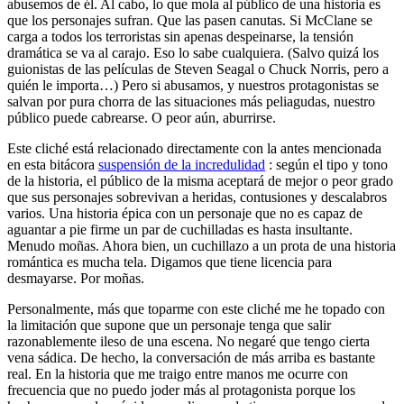
abusemos de él. Al cabo, lo que mola al público de una historia es
que los personajes sufran. Que las pasen canutas. Si McClane se
carga a todos los terroristas sin apenas despeinarse, la tensión
dramática se va al carajo. Eso lo sabe cualquiera. (Salvo quizá los
guionistas de las películas de Steven Seagal o Chuck Norris, pero a
quién le importa…) Pero si abusamos, y nuestros protagonistas se
salvan por pura chorra de las situaciones más peliagudas, nuestro
público puede cabrearse. O peor aún, aburrirse.
Este cliché está relacionado directamente con la antes mencionada
en esta bitácora
suspensión de la incredulidad
: según el tipo y tono
de la historia, el público de la misma aceptará de mejor o peor grado
que sus personajes sobrevivan a heridas, contusiones y descalabros
varios. Una historia épica con un personaje que no es capaz de
aguantar a pie firme un par de cuchilladas es hasta insultante.
Menudo moñas. Ahora bien, un cuchillazo a un prota de una historia
romántica es mucha tela. Digamos que tiene licencia para
desmayarse. Por moñas.
Personalmente, más que toparme con este cliché me he topado con
la limitación que supone que un personaje tenga que salir
razonablemente ileso de una escena. No negaré que tengo cierta
vena sádica. De hecho, la conversación de más arriba es bastante
real. En la historia que me traigo entre manos me ocurre con
frecuencia que no puedo joder más al protagonista porque los