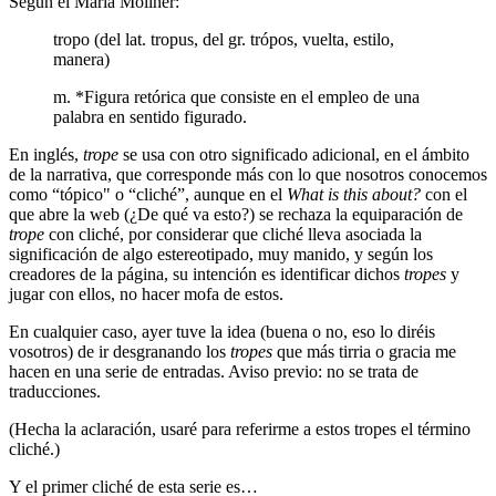
Según el María Moliner:
tropo (del lat. tropus, del gr. trópos, vuelta, estilo,
manera)
m. *Figura retórica que consiste en el empleo de una
palabra en sentido figurado.
En inglés,
trope
se usa con otro significado adicional, en el ámbito
de la narrativa, que corresponde más con lo que nosotros conocemos
como “tópico" o “cliché”, aunque en el
What is this about?
con el
que abre la web (¿De qué va esto?) se rechaza la equiparación de
trope
con cliché, por considerar que cliché lleva asociada la
significación de algo estereotipado, muy manido, y según los
creadores de la página, su intención es identificar dichos
tropes
y
jugar con ellos, no hacer mofa de estos.
En cualquier caso, ayer tuve la idea (buena o no, eso lo diréis
vosotros) de ir desgranando los
tropes
que más tirria o gracia me
hacen en una serie de entradas. Aviso previo: no se trata de
traducciones.
(Hecha la aclaración, usaré para referirme a estos tropes el término
cliché.)
Y el primer cliché de esta serie es…