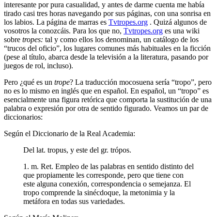
interesante por pura casualidad, y antes de darme cuenta me había
tirado casi tres horas navegando por sus páginas, con una sonrisa en
los labios. La página de marras es
Tvtropes.org
. Quizá algunos de
vosotros la conozcáis. Para los que no,
Tvtropes.org
es una wiki
sobre
tropes:
tal y como ellos los denominan, un catálogo de los
“trucos del oficio”, los lugares comunes más habituales en la ficción
(pese al título, abarca desde la televisión a la literatura, pasando por
juegos de rol, incluso).
Pero ¿qué es un
trope
? La traducción mocosuena sería “tropo”, pero
no es lo mismo en inglés que en español. En español, un “tropo” es
esencialmente una figura retórica que comporta la sustitución de una
palabra o expresión por otra de sentido figurado. Veamos un par de
diccionarios:
Según el Diccionario de la Real Academia:
Del lat. tropus, y este del gr. trópos.
1. m. Ret. Empleo de las palabras en sentido distinto del
que propiamente les corresponde, pero que tiene con
este alguna conexión, correspondencia o semejanza. El
tropo comprende la sinécdoque, la metonimia y la
metáfora en todas sus variedades.