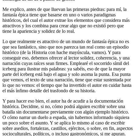
Me explico, antes de que lluevan las primeras piedras: para mí, la
fantasía épica tiene que basarse en uno o varios paradigmas
históricos, del cual el autor extrae los elementos que considera más
atractivos y los combina para crear algo que no existió pero que
tiene la apariencia y solidez de lo real.
Lo que realmente es atractivo de un mundo de fantasía épica no es
que sea fantástico, sino que nos parezca tan real como un episodio
histórico (de la Historia con hache mayúscula, vamos). Y para
conseguir eso, debemos ofrecer al lector solidez, coherencia, y una
narración cuyas raíces sean firmes. Emplearé el socorrido símil del
iceberg para ilustrar mis palabras: ya sabéis, eso de que la mayor
parte del iceberg está bajo el agua y solo asoma la punta. Esa punta
que vemos, el texto de una narración, tiene que estar sustentada por
lo que no vemos: el tiempo que ha invertido el autor en cuidar hasta
el más ínfimo detalle del trasfondo de su historia.
Y para hacer eso bien, el autor ha de acudir a la documentación
histórica. Decidme, si no, cómo podrá alguien escribir sobre una
batalla sin documentarse previamente con algún ejemplo histórico.
O cómo narrar un duelo a espada, sin habernos informado siquiera
un poco sobre el asunto. Y se aplica lo mismo al caso de escribir
sobre asedios, fortalezas, castillos, ejércitos, o sobre, en fin, aspectos
socioculturales, políticos, o incluso gastronómicos, si me apuran.