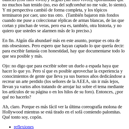
no muchos han tenido (no, eso del
softcombat
no me vale, lo siento).
Y mi perspectiva cambió de forma completa, y los tópicos
terminaron por caer, uno tras otro. (También bajaron mis fondos
cuando me puse a coleccionar réplicas de armas blancas, de las que
cortan y pinchan de veras, pero esa es, también, otra historia, y no
quiero que ustedes se alarmen más de lo preciso.)
En fin. Algún día abundaré más en este asunto, porque es otra de
mis obsesiones. Pero espero que hayan captado lo que quería decir:
para escribir fantasía con honestidad, hay que documentarse todo lo
que sea posible y más.
Ojo: no digo que para escribir sobre un duelo a espada haya que
hacer lo que yo. Pero sí que es posible aprovechar la experiencia y
conocimientos de gente que lleva ya sus buenos años dedicándose a
recrear un arte perdido (los señores de la AEEA, sin ir más lejos,
llevan ya varios años tratando de arrojar luz sobre el tema mediante
los artículos de su página o en los hilos de su foro). Entonces, ¿por
qué no hacerlo?
Ah, claro. Porque es más fácil ver la última coreografía molona de
Hollywood mientras se está tirado en el sofá comiendo palomitas.
Qué tonto soy, copón.
reflexiones