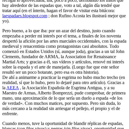
recogía lo aprovechaba; iba, poco a poco, derribando los mitos que
hay alrededor de las espadas que, voto a tal, algún día tendré que
tratar aquí (en el ínterin, hagan el favor de visitar esta bitácora:
laespadaes.blogspot.com
; don Rufino Acosta les ilustrará mejor que
yo).
Pero bueno, a lo que iba: por un azar del destino, justo cuando
empezaba a perder mi interés por el tema, a finales de los noventa
despertó la afición por las artes marciales occidentales, con la espada
medieval y renacentista como protagonistas casi absolutos. Todo
comenzó en Estados Unidos (sí, aunque joda), gracias a un tal John
Clements, fundador de ARMA, la Association for Renaissance
Martial Arts; y gracias a él, sus vídeos y artículos, renové mi interés
sobre la espada y el arte de manejarla. (Luego fue que este señor
resultó ser un poco botarate, pero esa es otra historia).
De ahí a animarme a practicar la esgrima no hubo mucho trecho (en
realidad, sí que lo hubo, pero lo dejaré para otro artículo). Gracias a
la
AEEA
, la Asociación Española de Esgrima Antigua, y a su
Maestro de Armas, Alberto Bomprezzi, pude comprobar, de primera
mano, una aproximación de lo que sería un duelo a espada «de los
de verdad». Con muchos matices, por supuesto. Pero sin duda, lo
más cercano a la realidad sin arriesgar el pellejo, el propio y el de
enfrente.
Cuando menos, tuve la oportunidad de blandir réplicas de espadas,
blancas (con filos vivos) y negras (sin filos vivos), oportunidad que