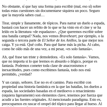
No obstante, sí que hay una forma para escribir (mal, eso sí) sobre
todas estas cuestiones sin documentarse siquiera un poco. Seguro
que la mayoría saben cual…
Tirar, simple y llanamente, de tópicos. Para narrar un duelo a espada,
bastará con hacer un refrito de lo que se ha visto en el cine y se ha
leído en la literatura «de espadazos». ¿Que queremos escribir sobre
una batalla campal? Nada, nos vemos
Braveheart
, por ejemplo, o la
segunda o tercera parte de
El Señor de los Anillos
, la que mejor nos
caiga. Y ya está. Qué coño. Para qué liarse más la picha. Al cabo,
como he oído más de una vez, a mi pesar, «es solo fantasía».
Ah, qué frase tan triste y demoledora. «Es solo fantasía». Vamos,
que no importa si lo que leemos es absurdo o ilógico, porque es
fantasía. Podemos cometer toda clase de anacronismos e
inexactitudes, pues como escribimos fantasía, todo nos está
permitido, ¿verdad?
Y un carajo, señores. Ese no es el camino. Para escribir con
propiedad una historia fantástica en la que las batallas, los duelos a
espada, las sociedades basadas en el medioevo o renacimiento
(siquiera ligeramente) son elementos clave, tenemos por fuerza que
acudir a las fuentes originales. Al mencionado paradigma. Esto es,
preocuparnos en rascar el oropel del tópico para llegar al hueso. Al