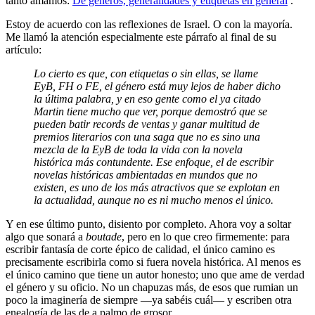
tanto amamos:
De géneros, generalidades y etiquetas en general
.
Estoy de acuerdo con las reflexiones de Israel. O con la mayoría.
Me llamó la atención especialmente este párrafo al final de su
artículo:
Lo cierto es que, con etiquetas o sin ellas, se llame
EyB, FH o FE, el género está muy lejos de haber dicho
la última palabra, y en eso gente como el ya citado
Martin tiene mucho que ver, porque demostró que se
pueden batir records de ventas y ganar multitud de
premios literarios con una saga que no es sino una
mezcla de la EyB de toda la vida con la novela
histórica más contundente. Ese enfoque, el de escribir
novelas históricas ambientadas en mundos que no
existen, es uno de los más atractivos que se explotan en
la actualidad, aunque no es ni mucho menos el único.
Y en ese último punto, disiento por completo. Ahora voy a soltar
algo que sonará a
boutade
, pero en lo que creo firmemente: para
escribir fantasía de corte épico de calidad, el único camino es
precisamente escribirla como si fuera novela histórica. Al menos es
el único camino que tiene un autor honesto; uno que ame de verdad
el género y su oficio. No un chapuzas más, de esos que rumian un
poco la imaginería de siempre —ya sabéis cuál— y escriben otra
enealogía de las de a palmo de grosor.