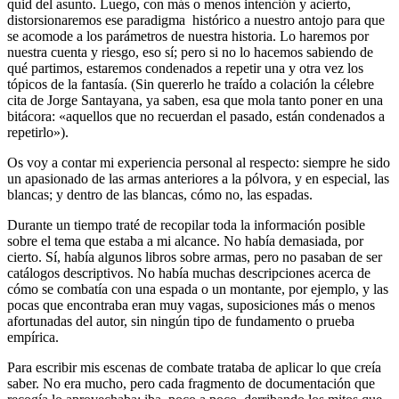
quid del asunto. Luego, con más o menos intención y acierto,
distorsionaremos ese paradigma histórico a nuestro antojo para que
se acomode a los parámetros de nuestra historia. Lo haremos por
nuestra cuenta y riesgo, eso sí; pero si no lo hacemos sabiendo de
qué partimos, estaremos condenados a repetir una y otra vez los
tópicos de la fantasía. (Sin quererlo he traído a colación la célebre
cita de Jorge Santayana, ya saben, esa que mola tanto poner en una
bitácora: «aquellos que no recuerdan el pasado, están condenados a
repetirlo»).
Os voy a contar mi experiencia personal al respecto: siempre he sido
un apasionado de las armas anteriores a la pólvora, y en especial, las
blancas; y dentro de las blancas, cómo no, las espadas.
Durante un tiempo traté de recopilar toda la información posible
sobre el tema que estaba a mi alcance. No había demasiada, por
cierto. Sí, había algunos libros sobre armas, pero no pasaban de ser
catálogos descriptivos. No había muchas descripciones acerca de
cómo se combatía con una espada o un montante, por ejemplo, y las
pocas que encontraba eran muy vagas, suposiciones más o menos
afortunadas del autor, sin ningún tipo de fundamento o prueba
empírica.
Para escribir mis escenas de combate trataba de aplicar lo que creía
saber. No era mucho, pero cada fragmento de documentación que