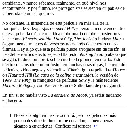
cambiante, y nunca sabemos, realmente, en qué nivel nos
encontramos; y por último, los protagonistas se sienten culpables de
la pérdida de un ser querido.
No obstante, la influencia de esta película va más allá de la
franquicia de videojuegos de
Silent Hill
, y personalmente encuentro
en esta película más de una idea embrionaria de obras posteriores
tales como
El sexto sentido
,
Dark City
,
The Jacket
o incluso
Matrix
(seguramente, muchos de vosotros no estaréis de acuerdo en esta
última). Hay algo que esta película puede arrogarse sin discusión: el
uso del terrorífico efecto especial llamado
Shaking head
(cabeza que
se agita, traducción libre), si bien no fue la pionera en usarlo. Este
efecto se ha usado con profusión en muchas otras obras, incluyendo
películas, videojuegos y videoclips. Citaré algunas películas:
House
on Haunted Hill
(
La casa de la colina encantada
), la versión de
1999,
The Ring
, la franquicia de películas
Saw
y la más reciente
Mirrors
(
Reflejos
), con Kiefer «Bauer» Sutherland de protagonista.
En fin: si no habéis visto
La escalera de Jacob
, ya estáis tardando
en hacerlo.
No sé si a alguien más le ocurrirá, pero las películas más
personales de este director me encantan, si bien apenas
alcanzo a entenderlas. Confieso mi torpeza.
↩︎