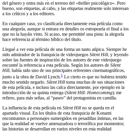
del género y entra más en el terreno del «thriller psicológico». Pero
bueno, son etiquetas, al cabo, y las etiquetas realmente solo interesan
a los críticos y a los editores.
En cualquier caso, yo clasificaría directamente esta película como
una alegoría, aunque si entrara en detalles os estropearía el final a los
que no la hayáis visto. Si acaso, me permitiré una pista: la alegoría
hace referencia al término bíblico del título.
Llegué a ver esta película de una forma un tanto atípica. Siempre he
sido admirador de la franquicia de videojuegos
Silent Hill
, y leyendo
sobre las fuentes de inspiración de los autores de este videojuego
encontré la referencia a esta película. Según los autores de
Silent
Hill
, había sido uno de sus principales referentes cinematográficos,
1
junto a la obra de David Lynch.
Lo cierto es que no hubiera tenido
mucho sentido negarlo.
Silent Hill
toma muchas de sus situaciones
de esta película, e incluso las calca directamente, por ejemplo en la
introducción de su quinta entrega (
Silent Hill: Homecoming
); me
refiero, para más señas, al “paseo” del protagonista en camilla.
La influencia de esta película en
Silent Hill
no se queda en el
apartado visual. En los títulos de esta franquicia de Konami
encontramos a personajes sumergidos en pesadillas íntimas, en las
que la realidad se vuelve amenazadora o terrorífica por momentos;
las historias se desarrollan en varios niveles en esta realidad