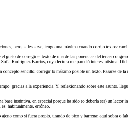
ciones, pero, si les sirve, tengo una máxima cuando corrijo textos: cam
l gusto de corregir el texto de una de las ponencias del tercer congreso
 Sofía Rodríguez Barrios, cuya lectura me pareció interesantísima. Dich
 concepto sencillo: corregir lo máximo posible un texto. Pasarse de la
po, gracias a la experiencia. Y, reflexionando sobre este asunto, llegué
base instintiva, en especial porque ha sido (o debería ser) un lector inv
 es, habitualmente, erróneo.
jeno como si fuera propio, tirando de pico y barrena: aquí sobra o falta 