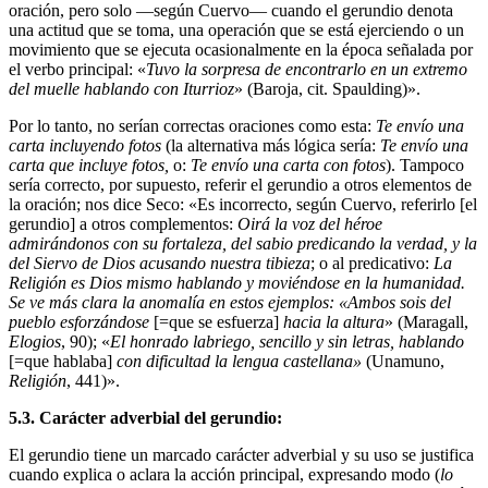
oración, pero solo —según Cuervo— cuando el gerundio denota
una actitud que se toma, una operación que se está ejerciendo o un
movimiento que se ejecuta ocasionalmente en la época señalada por
el verbo principal: «
Tuvo la sorpresa de encontrarlo en un extremo
del muelle hablando con Iturrioz
» (Baroja, cit. Spaulding)».
Por lo tanto, no serían correctas oraciones como esta:
Te envío una
carta incluyendo fotos
(la alternativa más lógica sería:
Te envío una
carta que incluye fotos,
o:
Te envío una carta con fotos
). Tampoco
sería correcto, por supuesto, referir el gerundio a otros elementos de
la oración; nos dice Seco: «Es incorrecto, según Cuervo, referirlo [el
gerundio] a otros complementos:
Oirá la voz del héroe
admirándonos con su fortaleza, del sabio predicando la verdad, y la
del Siervo de Dios acusando nuestra tibieza
; o al predicativo:
La
Religión es Dios mismo hablando y moviéndose en la humanidad.
Se ve más clara la anomalía en estos ejemplos: «Ambos sois del
pueblo esforzándose
[=que se esfuerza]
hacia la altura
» (Maragall,
Elogios
, 90); «
El honrado labriego, senci­llo y sin letras, hablando
[=que hablaba]
con dificultad la lengua castellana»
(Unamuno,
Religión
, 441)».
5.3. Carácter adverbial del gerundio:
El gerundio tiene un marcado carácter adverbial y su uso se justifica
cuando explica o aclara la acción principal, expresando modo (
lo