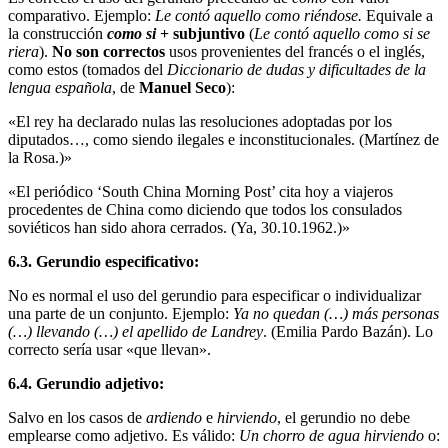
comparativo. Ejemplo:
Le contó aquello como riéndose.
Equivale a
la construcción
como si
+ subjuntivo
(
Le contó aquello como si se
riera
).
No
son correctos
usos provenientes del francés o el inglés,
como estos (tomados del
Diccionario de dudas y dificultades de la
lengua española
, de
Manuel Seco
):
«El rey ha declarado nulas las resoluciones adoptadas por los
diputados…, como siendo ilega­les e inconstitucionales. (Martínez de
la Rosa.)»
«El periódico ‘South China Morning Post’ cita hoy a viajeros
procedentes de China como di­ciendo que todos los consulados
soviéticos han sido ahora cerrados. (Ya, 30.10.1962.)»
6.3. Gerundio especificativo:
No es normal el uso del gerundio para especificar o individualizar
una parte de un conjunto. Ejemplo:
Ya no quedan (…) más personas
(…) llevando (…) el apellido de Landrey
. (Emilia Pardo Bazán). Lo
correcto sería usar «que llevan».
6.4. Gerundio adjetivo:
Salvo en los casos de
ardiendo
e
hirviendo
, el gerundio no debe
emplearse como adjetivo. Es vá­lido:
Un chorro de agua hirviendo
o: