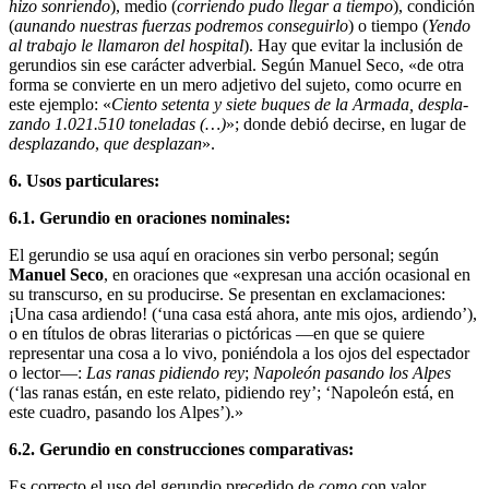
hizo sonriendo
), medio (
corriendo pudo llegar a tiempo
), condición
(
aunando nuestras fuerzas podremos conseguirlo
) o tiempo (
Yendo
al trabajo le llamaron del hospital
). Hay que evitar la inclusión de
gerundios sin ese carácter adverbial. Según Manuel Seco, «de otra
forma se convierte en un mero adjetivo del sujeto, como ocurre en
este ejemplo: «
Ciento setenta y siete buques de la Armada, despla­
zando 1.021.510 toneladas (…)
»; donde debió decirse, en lugar de
desplazando
,
que desplazan
».
6. Usos particulares:
6.1. Gerundio en oraciones nominales:
El gerundio se usa aquí en oraciones sin verbo personal; según
Manuel Seco
, en oraciones que «expresan una acción ocasional en
su transcurso, en su producirse. Se presentan en exclamaciones:
¡Una casa ardiendo! (‘una casa está ahora, ante mis ojos, ardiendo’),
o en títulos de obras literarias o pictóricas —en que se quiere
representar una cosa a lo vivo, poniéndola a los ojos del espectador
o lector—:
Las ranas pidiendo rey
;
Napoleón pasando los Alpes
(‘las ranas están, en este relato, pidiendo rey’; ‘Napoleón está, en
este cuadro, pasando los Alpes’).»
6.2. Gerundio en construcciones comparativas:
Es correcto el uso del gerundio precedido de
como
con valor