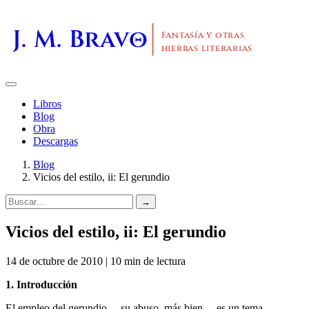
J. M. Bravo
Fantasía y otras
hierbas literarias
Libros
Blog
Obra
Descargas
Blog
Vicios del estilo, ii: El gerundio
→
Vicios del estilo, ii: El gerundio
14 de octubre de 2010 | 10 min de lectura
1. Introducción
El empleo del gerundio —su abuso, más bien— es un tema