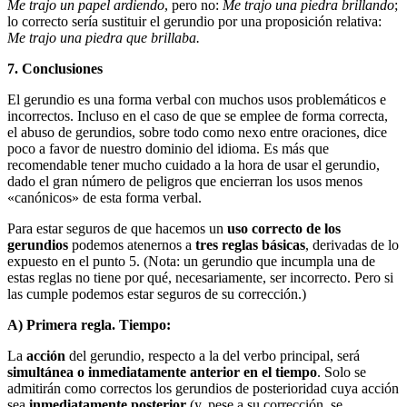
Me trajo un papel ardiendo
, pero no:
Me trajo una piedra brillando
;
lo correc­to sería sustituir el gerundio por una proposición relativa:
Me trajo una piedra que brillaba.
7. Conclusiones
El gerundio es una forma verbal con muchos usos problemáticos e
incorrectos. Incluso en el caso de que se emplee de forma correcta,
el abuso de gerundios, sobre todo como nexo entre oracio­nes, dice
poco a favor de nuestro dominio del idioma. Es más que
recomendable tener mucho cuidado a la hora de usar el gerundio,
dado el gran número de peligros que encierran los usos menos
«canóni­cos» de esta forma verbal.
Para estar seguros de que hacemos un
uso correcto de los
gerundios
podemos atenernos a
tres reglas básicas
, derivadas de lo
expuesto en el punto 5. (Nota: un gerundio que incumpla una de
estas reglas no tiene por qué, necesariamente, ser incorrecto. Pero si
las cumple podemos estar seguros de su corrección.)
A) Primera regla. Tiempo:
La
acción
del gerundio, respecto a la del verbo principal, será
simultánea o inmediatamente an­terior en el tiempo
. Solo se
admitirán como correctos los gerundios de posterioridad cuya acción
sea
inmediatamente posterior
(y, pese a su corrección, se