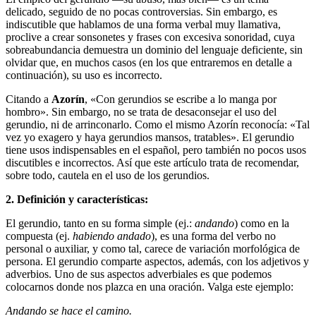
delicado, seguido de no pocas controversias. Sin embargo, es
indiscutible que hablamos de una forma verbal muy llamativa,
proclive a crear sonsonetes y frases con excesiva sonoridad, cuya
sobreabundancia demuestra un dominio del len­guaje deficiente, sin
olvidar que, en muchos casos (en los que entraremos en detalle a
continuación), su uso es incorrecto.
Citando a
Azorín
, «Con gerundios se escribe a lo manga por
hombro». Sin embargo, no se tra­ta de desaconsejar el uso del
gerundio, ni de arrinconarlo. Como el mismo Azorín reconocía: «Tal
vez yo exagero y haya gerundios mansos, tratables». El gerundio
tiene usos indispensables en el español, pero también no pocos usos
discutibles e incorrectos. Así que este artículo trata de recomendar,
sobre todo, cautela en el uso de los gerundios.
2. Definición y características:
El gerundio, tanto en su forma simple (ej.:
andando
) como en la
compuesta (ej.
habiendo andado
), es una forma del verbo no
personal o auxiliar, y como tal, carece de variación morfológica de
persona. El gerundio comparte aspectos, además, con los adjetivos y
adverbios. Uno de sus aspectos adverbiales es que podemos
colocarnos donde nos plazca en una oración. Valga este ejemplo:
Andando se hace el camino.