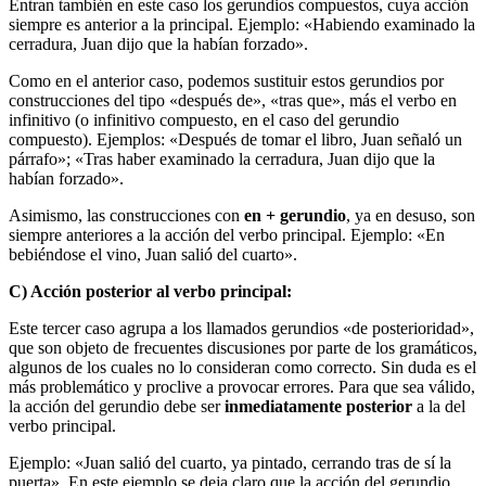
Entran también en este caso los gerundios compuestos, cuya acción
siempre es anterior a la principal. Ejemplo: «Habiendo examinado la
cerradura, Juan dijo que la habían forzado».
Como en el anterior caso, podemos sustituir estos gerundios por
construcciones del tipo «después de», «tras que», más el verbo en
infinitivo (o infinitivo compuesto, en el caso del gerundio
compuesto). Ejemplos: «Después de tomar el libro, Juan señaló un
párrafo»; «Tras haber examinado la cerradura, Juan dijo que la
habían forzado».
Asimismo, las construcciones con
en + gerundio
, ya en desuso, son
siempre anteriores a la acción del verbo principal. Ejemplo: «En
bebiéndose el vino, Juan salió del cuarto».
C) Acción posterior al verbo principal:
Este tercer caso agrupa a los llamados gerundios «de posterioridad»,
que son objeto de frecuentes discusiones por parte de los gramáticos,
algunos de los cuales no lo consideran como correcto. Sin duda es el
más problemático y proclive a provocar errores. Para que sea válido,
la acción del gerundio debe ser
inmediatamente posterior
a la del
verbo principal.
Ejemplo: «Juan salió del cuarto, ya pintado, cerrando tras de sí la
puerta». En este ejemplo se deja claro que la acción del gerundio