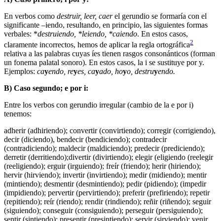
En verbos como
destruir, leer, caer
el gerundio se formaría con el
significante –iendo, resultando, en principio, las siguientes formas
verbales: *
destruiendo, *leiendo, *caiendo
. En estos casos,
2
claramente incorrectos, hemos de aplicar la regla ortográfica
relativa a las palabras cuyas íes tienen rasgos conso­nánticos (forman
un fonema palatal sonoro). En estos casos, la i se sustituye por y.
Ejemplos:
ca
y
endo, re
y
es, ca
y
ado, ho
y
o, destru
y
endo.
B) Caso segundo; e por i:
Entre los verbos con gerundio irregular (cambio de la e por i)
tenemos:
adherir (adhiriendo); convertir (convirtiendo); corregir (corrigiendo),
decir (diciendo), bendecir (bendiciendo); contradecir
(contradiciendo); maldecir (maldiciendo); predecir (prediciendo);
derretir (derritiendo);divertir (divirtiendo); elegir (eligiendo (reelegir
(reeligiendo); erguir (irguiendo); freír (frien­do); herir (hiriendo);
hervir (hirviendo); invertir (invirtiendo); medir (midiendo); mentir
(mintiendo); desmentir (desmintiendo); pedir (pidiendo); (impedir
(impidiendo); pervertir (pervirtiendo); preferir (prefiriendo); repetir
(repitiendo); reír (riendo); rendir (rindiendo); reñir (riñendo); seguir
(siguiendo); conseguir (consiguiendo); perseguir (persiguiendo);
sentir (sintiendo); presentir (presintiendo); servir (sirviendo); venir