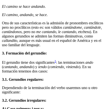
El camino se hace andando.
El camino, andando, se hace.
Otra de sus características es la admisión de pronombres enclíticos
pero no proclíticos (esto es: son válidos
cantándome, cantándole,
cantándonos
, pero no
me cantando
,
le cantando
, etcétera). En
algunos gerundios se admiten las formas diminutivas, como
callandito
, aunque es más usual en el español de América y en el
uso familiar del lenguaje.
3. Formación del gerundio:
1
El gerundio tiene dos significantes
: las terminaciones
ando
(
cantando, andando
) y
iendo
(
comiendo, viniendo
). En su
formación tenemos dos casos:
3.1. Gerundios regulares:
Dependiendo de la terminación del verbo usaremos uno u otro
significante:
3.2. Gerundios irregulares:
A) Caso primero; i por y: